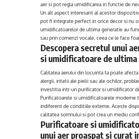
aer si pot regla umidificarea in functie de nev
Un alt aspect interesant al acestor dispozit
pot fi integrate perfect in orice decor si nu 
umidificatoarelor de ultima generatie au funct
sau prin comenzi vocale, ceea ce le face foar
Descopera secretul unui aer
si umidificatoare de ultima
Calitatea aerului din locuinta ta poate afect
alergii, iritatii ale pielii sau ale ochilor, pr
investitia intr-un purificator si umidificator
Purificatoarele si umidificatoarele moderne te 
indiferent de conditiile externe. Aceste dis
calitatea somnului si pot crea un mediu confor
Purificatoare si umidificat
unui aer proaspat si curat i