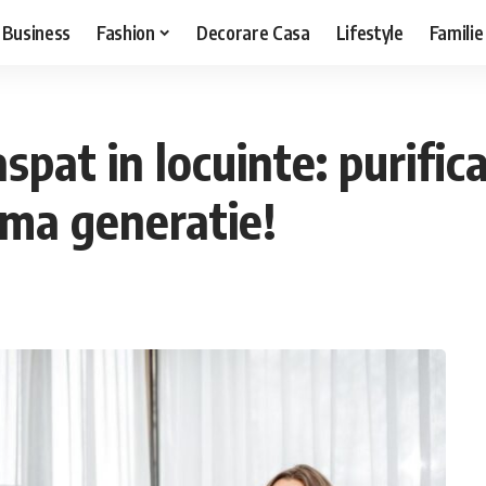
Business
Fashion
Decorare Casa
Lifestyle
Familie
spat in locuinte: purific
ima generatie!