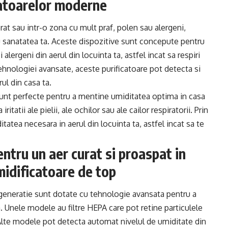
catoarelor moderne
rat sau intr-o zona cu mult praf, polen sau alergeni,
u sanatatea ta. Aceste dispozitive sunt concepute pentru
i alergeni din aerul din locuinta ta, astfel incat sa respiri
ehnologiei avansate, aceste purificatoare pot detecta si
rul din casa ta.
sunt perfecte pentru a mentine umiditatea optima in casa
itatii ale pielii, ale ochilor sau ale cailor respiratorii. Prin
itatea necesara in aerul din locuinta ta, astfel incat sa te
ntru un aer curat si proaspat in
umidificatoare de top
a generatie sunt dotate cu tehnologie avansata pentru a
a. Unele modele au filtre HEPA care pot retine particulele
i. Alte modele pot detecta automat nivelul de umiditate din