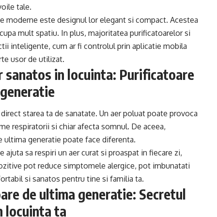
oile tale.
ive moderne este designul lor elegant si compact. Acestea
ocupa mult spatiu. In plus, majoritatea purificatoarelor si
ii inteligente, cum ar fi controlul prin aplicatie mobila
te usor de utilizat.
 sanatos in locuinta: Purificatoare
 generatie
a direct starea ta de sanatate. Un aer poluat poate provoca
obleme respiratorii si chiar afecta somnul. De aceea,
 de ultima generatie poate face diferenta.
ajuta sa respiri un aer curat si proaspat in fiecare zi,
pozitive pot reduce simptomele alergice, pot imbunatati
tabil si sanatos pentru tine si familia ta.
oare de ultima generatie: Secretul
n locuinta ta