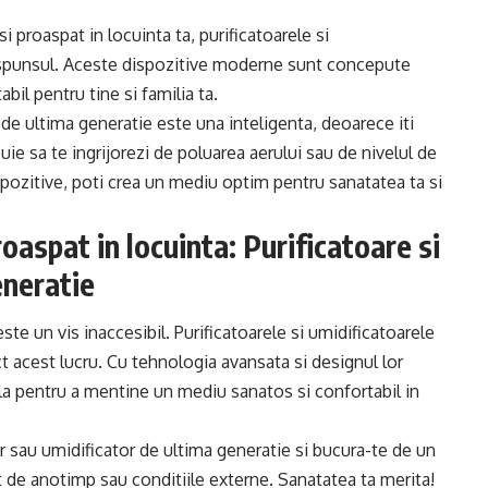
i proaspat in locuinta ta, purificatoarele si
aspunsul. Aceste dispozitive moderne sunt concepute
il pentru tine si familia ta.
r de ultima generatie este una inteligenta, deoarece iti
uie sa te ingrijorezi de poluarea aerului sau de nivelul de
spozitive, poti crea un mediu optim pentru sanatatea ta si
roaspat in locuinta: Purificatoare si
eneratie
ste un vis inaccesibil. Purificatoarele si umidificatoarele
ct acest lucru. Cu tehnologia avansata si designul lor
ala pentru a mentine un mediu sanatos si confortabil in
r sau umidificator de ultima generatie si bucura-te de un
nt de anotimp sau conditiile externe. Sanatatea ta merita!