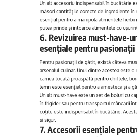
Un alt accesoriu indispensabil în bucătărie 
măsori cantitățile corecte de ingrediente în
esențial pentru a manipula alimentele fierbinț
putea prinde și întoarce alimentele cu ușurin
6. Revizuirea must-have-uri
esențiale pentru pasionații 
Pentru pasionații de gătit, există câteva mus
arsenalul culinar. Unul dintre acestea este o
carnea tocată proaspătă pentru chiftele, bur
lemn este esențial pentru a amesteca și a găt
Un alt must-have este un set de boluri cu ca
în frigider sau pentru transportul mâncării î
cuțite este indispensabil în bucătărie. Acesta
și sigur.
7. Accesorii esențiale pent