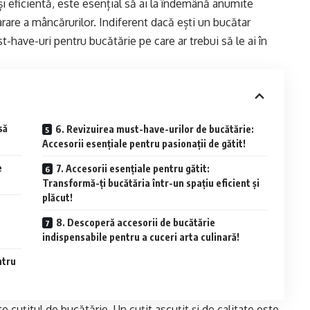
și eficientă, este esențial să ai la îndemână anumite
arare a mâncărurilor. Indiferent dacă ești un bucătar
-have-uri pentru bucătărie pe care ar trebui să le ai în
să
6. Revizuirea must-have-urilor de bucătărie:
Accesorii esențiale pentru pasionații de gătit!
e
7. Accesorii esențiale pentru gătit:
Transformă-ți bucătăria într-un spațiu eficient și
plăcut!
8. Descoperă accesorii de bucătărie
indispensabile pentru a cuceri arta culinară!
ntru
 cuțitul de bucătărie. Un cuțit ascuțit și de calitate este