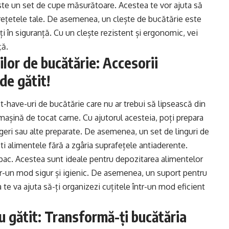
este un set de cupe măsurătoare. Acestea te vor ajuta să
 rețetele tale. De asemenea, un clește de bucătărie este
i în siguranță. Cu un clește rezistent și ergonomic, vei
ță.
lor de bucătărie: Accesorii
de gătit!
t-have-uri de bucătărie care nu ar trebui să lipsească din
 mașină de tocat carne. Cu ajutorul acesteia, poți prepara
geri sau alte preparate. De asemenea, un set de linguri de
i alimentele fără a zgâria suprafețele antiaderente.
pac. Acestea sunt ideale pentru depozitarea alimentelor
ntr-un mod sigur și igienic. De asemenea, un suport pentru
 te va ajuta să-ți organizezi cuțitele într-un mod eficient
ru gătit: Transformă-ți bucătăria