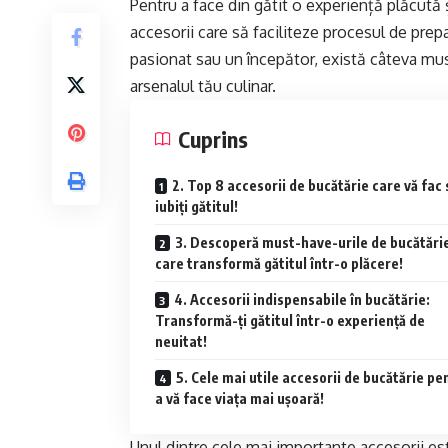
Pentru a face din gătit o experiență plăcută 
accesorii care să faciliteze procesul de prep
pasionat sau un începător, există câteva must
arsenalul tău culinar.
Cuprins
2. Top 8 accesorii de bucătărie care vă fac 
iubiți gătitul!
3. Descoperă must-have-urile de bucătări
care transformă gătitul într-o plăcere!
4. Accesorii indispensabile în bucătărie:
Transformă-ți gătitul într-o experiență de
neuitat!
5. Cele mai utile accesorii de bucătărie pe
a vă face viața mai ușoară!
Unul dintre cele mai importante accesorii este