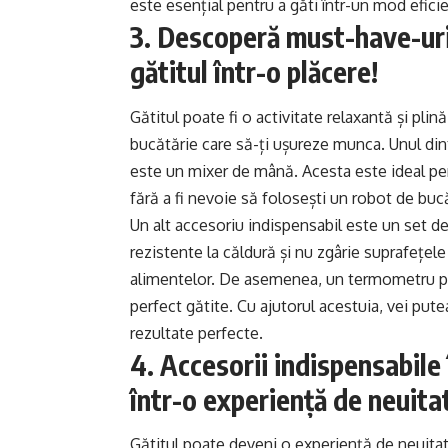
este esențial pentru a găti într-un mod eficie
3. Descoperă must-have-uri
gătitul într-o plăcere!
Gătitul poate fi o activitate relaxantă și plin
bucătărie care să-ți ușureze munca. Unul din
este un mixer de mână. Acesta este ideal pen
fără a fi nevoie să folosești un robot de bu
Un alt accesoriu indispensabil este un set de
rezistente la căldură și nu zgârie suprafețel
alimentelor. De asemenea, un termometru pe
perfect gătite. Cu ajutorul acestuia, vei pute
rezultate perfecte.
4. Accesorii indispensabile 
într-o experiență de neuita
Gătitul poate deveni o experiență de neuitat