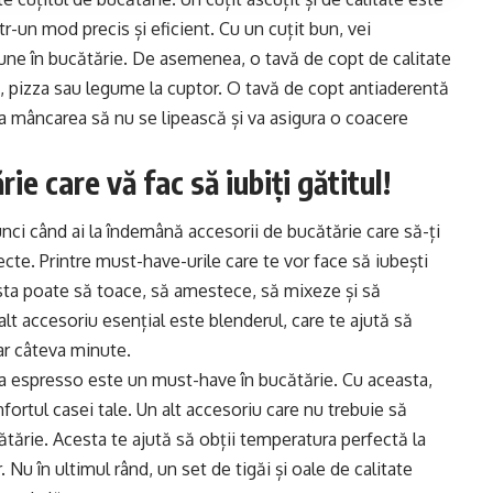
tr-un mod precis și eficient. Cu un cuțit bun, vei
une în bucătărie. De asemenea, o tavă de copt de calitate
i, pizza sau legume la cuptor. O tavă de copt antiaderentă
 ca mâncarea să nu se lipească și va asigura o coacere
ie care vă fac să iubiți gătitul!
nci când ai la îndemână accesorii de bucătărie care să-ți
ecte. Printre must-have-urile care te vor face să iubești
sta poate să toace, să amestece, să mixeze și să
lt accesoriu esențial este blenderul, care te ajută să
ar câteva minute.
ea espresso este un must-have în bucătărie. Cu aceasta,
fortul casei tale. Un alt accesoriu care nu trebuie să
tărie. Acesta te ajută să obții temperatura perfectă la
r. Nu în ultimul rând, un set de tigăi și oale de calitate