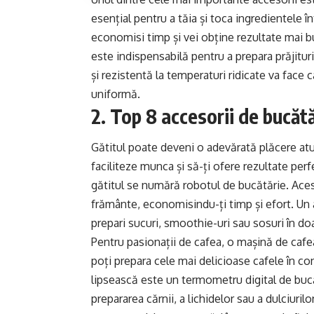
esențial pentru a tăia și toca ingredientele în
economisi timp și vei obține rezultate mai b
este indispensabilă pentru a prepara prăjitur
și rezistentă la temperaturi ridicate va face
uniformă.
2. Top 8 accesorii de bucătăr
Gătitul poate deveni o adevărată plăcere atu
faciliteze munca și să-ți ofere rezultate perf
gătitul se numără robotul de bucătărie. Ace
frământe, economisindu-ți timp și efort. Un a
prepari sucuri, smoothie-uri sau sosuri în do
Pentru pasionații de cafea, o mașină de caf
poți prepara cele mai delicioase cafele în con
lipsească este un termometru digital de bucă
prepararea cărnii, a lichidelor sau a dulciurilo