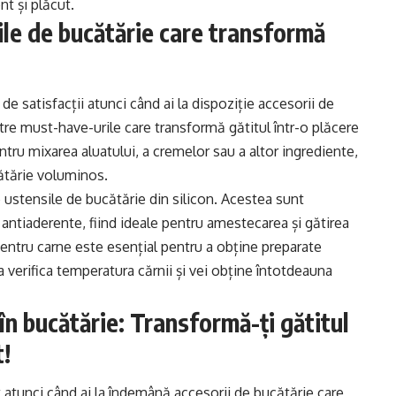
nt și plăcut.
le de bucătărie care transformă
ă de satisfacții atunci când ai la dispoziție accesorii de
tre must-have-urile care transformă gătitul într-o plăcere
tru mixarea aluatului, a cremelor sau a altor ingrediente,
cătărie voluminos.
 ustensile de bucătărie din silicon. Acestea sunt
e antiaderente, fiind ideale pentru amestecarea și gătirea
ntru carne este esențial pentru a obține preparate
a verifica temperatura cărnii și vei obține întotdeauna
în bucătărie: Transformă-ți gătitul
t!
 atunci când ai la îndemână accesorii de bucătărie care