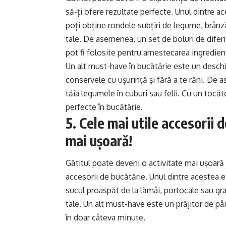
să-ți ofere rezultate perfecte. Unul dintre ac
poți obține rondele subțiri de legume, brânz
tale. De asemenea, un set de boluri de difer
pot fi folosite pentru amestecarea ingredient
Un alt must-have în bucătărie este un deschi
conservele cu ușurință și fără a te răni. De
tăia legumele în cuburi sau felii. Cu un tocăt
perfecte în bucătărie.
5. Cele mai utile accesorii 
mai ușoară!
Gătitul poate deveni o activitate mai ușoară 
accesorii de bucătărie. Unul dintre acestea es
sucul proaspăt de la lămâi, portocale sau gra
tale. Un alt must-have este un prăjitor de pâ
în doar câteva minute.