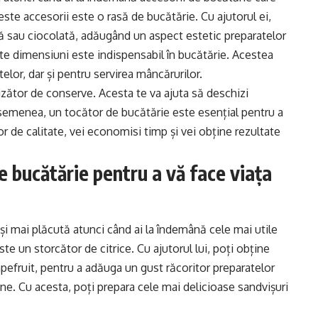
este accesorii este o rasă de bucătărie. Cu ajutorul ei,
ă sau ciocolată, adăugând un aspect estetic preparatelor
ite dimensiuni este indispensabil în bucătărie. Acestea
elor, dar și pentru servirea mâncărurilor.
zător de conserve. Acesta te va ajuta să deschizi
 asemenea, un tocător de bucătărie este esențial pentru a
or de calitate, vei economisi timp și vei obține rezultate
de bucătărie pentru a vă face viața
și mai plăcută atunci când ai la îndemână cele mai utile
te un storcător de citrice. Cu ajutorul lui, poți obține
pefruit, pentru a adăuga un gust răcoritor preparatelor
ine. Cu acesta, poți prepara cele mai delicioase sandvișuri