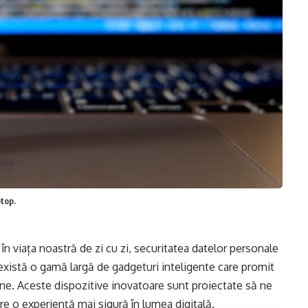
top.
 în viața noastră de zi cu zi, securitatea datelor personale
 există o gamă largă de gadgeturi inteligente care promit
ine. Aceste dispozitive inovatoare sunt proiectate să ne
re o experiență mai sigură în lumea digitală.