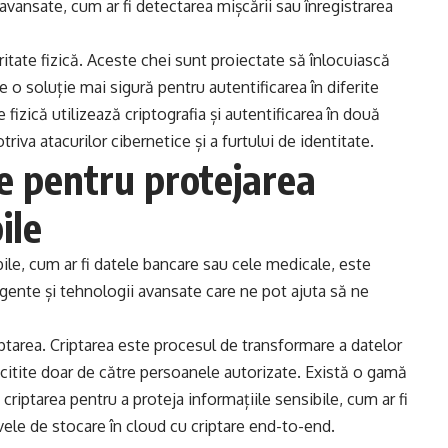
avansate, cum ar fi detectarea mișcării sau înregistrarea
ritate fizică. Aceste chei sunt proiectate să înlocuiască
re o soluție mai sigură pentru autentificarea în diferite
te fizică utilizează criptografia și autentificarea în două
riva atacurilor cibernetice și a furtului de identitate.
e pentru protejarea
ile
ibile, cum ar fi datele bancare sau cele medicale, este
ligente și tehnologii avansate care ne pot ajuta să ne
tarea. Criptarea este procesul de transformare a datelor
fi citite doar de către persoanele autorizate. Există o gamă
 criptarea pentru a proteja informațiile sensibile, cum ar fi
ivele de stocare în cloud cu criptare end-to-end.