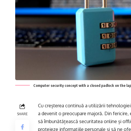
Computer security concept with a closed padlock on the lap
Cu creșterea continuă a utilizării tehnologiei
a devenit o preocupare majoră. Din fericire,
SHARE
să îmbunătățească securitatea online și offl
protejeze informațiile personale și să ne ofe