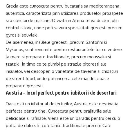
Grecia este cunoscuta pentru bucataria sa mediteraneana
autentica, caracterizata prin utilizarea produselor proaspete
si a uleiului de masline. O vizita in Atena te va duce in plin
centrul istoric, unde poti savura specialitati grecesti precum
gyros si souvlaki.
De asemenea, insulele grecesti, precum Santorini si
Mykonos, sunt renumite pentru restaurantele lor cu vedere
la mare si preparate traditionale, precum moussaka si
tzatziki. In timp ce te plimbi pe strazile pitoresti ale
insulelor, vei descoperi o varietate de taverne si chioscuri
de street food, unde poti incerca cele mai delicioase
preparate grecesti.
Austria – locul perfect pentru iubitorii de deserturi
Daca esti un iubitor al deserturilor, Austria este destinatia
perfecta pentru tine. Cunoscuta pentru prajiturile sale
delicioase si rafinate, Viena este un paradis pentru cei cu o
pofta de dulce. In cofetariile traditionale precum Cafe