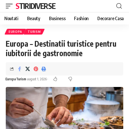
STIRIDIVERSE
Noutati
Beauty
Business
Fashion
Decorare Casa
EUROPA
TURISM
Europa – Destinatii turistice pentru
iubitorii de gastronomie
Europa
Turism
august 1, 2026