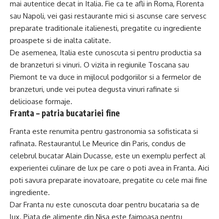
mai autentice decat in Italia. Fie ca te afli in Roma, Florenta
sau Napoli, vei gasi restaurante mici si ascunse care servesc
preparate traditionale italienesti, pregatite cu ingrediente
proaspete si de inalta calitate.
De asemenea, Italia este cunoscuta si pentru productia sa
de branzeturi si vinuri. O vizita in regiunile Toscana sau
Piemont te va duce in mijlocul podgoriilor si a fermelor de
branzeturi, unde vei putea degusta vinuri rafinate si
delicioase formaje.
Franta – patria bucatariei fine
Franta este renumita pentru gastronomia sa sofisticata si
rafinata. Restaurantul Le Meurice din Paris, condus de
celebrul bucatar Alain Ducasse, este un exemplu perfect al
experientei culinare de lux pe care o poti avea in Franta. Aici
poti savura preparate inovatoare, pregatite cu cele mai fine
ingrediente.
Dar Franta nu este cunoscuta doar pentru bucataria sa de
lux. Piata de alimente din Nisa este faimoasa pentru