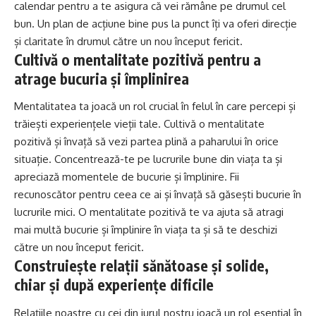
calendar pentru a te asigura că vei rămâne pe drumul cel
bun. Un plan de acțiune bine pus la punct îți va oferi direcție
și claritate în drumul către un nou început fericit.
Cultivă o mentalitate pozitivă pentru a
atrage bucuria și împlinirea
Mentalitatea ta joacă un rol crucial în felul în care percepi și
trăiești experiențele vieții tale. Cultivă o mentalitate
pozitivă și învață să vezi partea plină a paharului în orice
situație. Concentrează-te pe lucrurile bune din viața ta și
apreciază momentele de bucurie și împlinire. Fii
recunoscător pentru ceea ce ai și învață să găsești bucurie în
lucrurile mici. O mentalitate pozitivă te va ajuta să atragi
mai multă bucurie și împlinire în viața ta și să te deschizi
către un nou început fericit.
Construiește relații sănătoase și solide,
chiar și după experiențe dificile
Relațiile noastre cu cei din jurul nostru joacă un rol esențial în