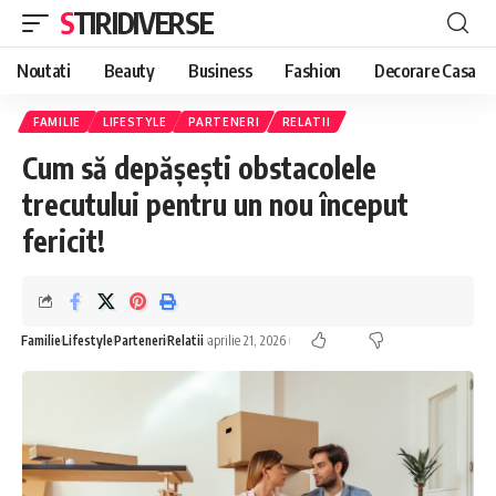
STIRIDIVERSE
Noutati
Beauty
Business
Fashion
Decorare Casa
FAMILIE
LIFESTYLE
PARTENERI
RELATII
Cum să depășești obstacolele
trecutului pentru un nou început
fericit!
Familie
Lifestyle
Parteneri
Relatii
aprilie 21, 2026