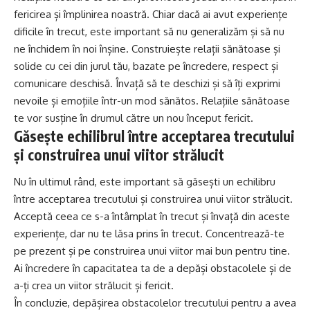
fericirea și împlinirea noastră. Chiar dacă ai avut experiențe
dificile în trecut, este important să nu generalizăm și să nu
ne închidem în noi înșine. Construiește relații sănătoase și
solide cu cei din jurul tău, bazate pe încredere, respect și
comunicare deschisă. Învață să te deschizi și să îți exprimi
nevoile și emoțiile într-un mod sănătos. Relațiile sănătoase
te vor susține în drumul către un nou început fericit.
Găsește echilibrul între acceptarea trecutului
și construirea unui viitor strălucit
Nu în ultimul rând, este important să găsești un echilibru
între acceptarea trecutului și construirea unui viitor strălucit.
Acceptă ceea ce s-a întâmplat în trecut și învață din aceste
experiențe, dar nu te lăsa prins în trecut. Concentrează-te
pe prezent și pe construirea unui viitor mai bun pentru tine.
Ai încredere în capacitatea ta de a depăși obstacolele și de
a-ți crea un viitor strălucit și fericit.
În concluzie, depășirea obstacolelor trecutului pentru a avea