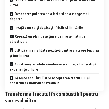
viitor
Descoperă puterea de a ierta și de a merge mai
departe
Învață cum să-ți depășești fricile și limitările
Creează un plan de acțiune pentru a-ți atinge
obiectivele
Cultivă o mentalitate pozitivă pentru a atrage bucuria
și împlinirea
Construiește relații sănătoase și solide, chiar și după
experiențe dificile
Găsește echilibrul între acceptarea trecutului și
construirea unui viitor strălucit
Transforma trecutul în combustibil pentru
succesul viitor