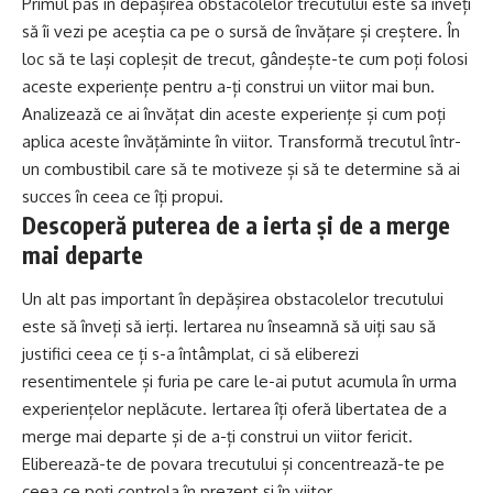
Primul pas în depășirea obstacolelor trecutului este să înveți
să îi vezi pe aceștia ca pe o sursă de învățare și creștere. În
loc să te lași copleșit de trecut, gândește-te cum poți folosi
aceste experiențe pentru a-ți construi un viitor mai bun.
Analizează ce ai învățat din aceste experiențe și cum poți
aplica aceste învățăminte în viitor. Transformă trecutul într-
un combustibil care să te motiveze și să te determine să ai
succes în ceea ce îți propui.
Descoperă puterea de a ierta și de a merge
mai departe
Un alt pas important în depășirea obstacolelor trecutului
este să înveți să ierți. Iertarea nu înseamnă să uiți sau să
justifici ceea ce ți s-a întâmplat, ci să eliberezi
resentimentele și furia pe care le-ai putut acumula în urma
experiențelor neplăcute. Iertarea îți oferă libertatea de a
merge mai departe și de a-ți construi un viitor fericit.
Eliberează-te de povara trecutului și concentrează-te pe
ceea ce poți controla în prezent și în viitor.