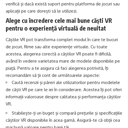
verifică și dacă există suport pentru platforma de jocuri sau
aplicații pe care dorești să le utilizezi.
Alege cu încredere cele mai bune căști VR
pentru o experiență virtuală de neuitat
Căștile VR pot transforma complet modul în care te bucuri
de jocuri, filme sau alte experiențe virtuale. Cu toate
acestea, alegerea corectă a căștilor VR poate fi dificilă,
având în vedere varietatea mare de modele disponibile pe
piață. Pentru a te asigura că faci alegerea potrivită, îți
recomandăm să ții cont de următoarele aspecte:
Caută recenzii și păreri ale utilizatorilor pentru modelele
de căști VR pe care le iei în considerare. Acestea îți pot oferi
informații valoroase despre calitatea și performanța căștilor
VR.
Stabilește-ți un buget și compară prețurile și specificațiile
căștilor VR disponibile în acea gamă. Asigură-te că obții cea
mai bună valoare pentru banii tăi.