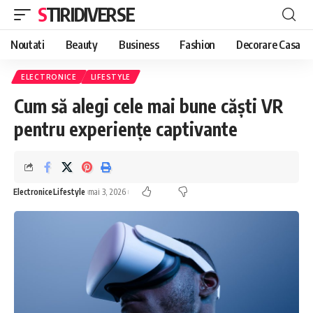
STIRIDIVERSE
Noutati
Beauty
Business
Fashion
Decorare Casa
ELECTRONICE
LIFESTYLE
Cum să alegi cele mai bune căști VR
pentru experiențe captivante
Electronice
Lifestyle
mai 3, 2026