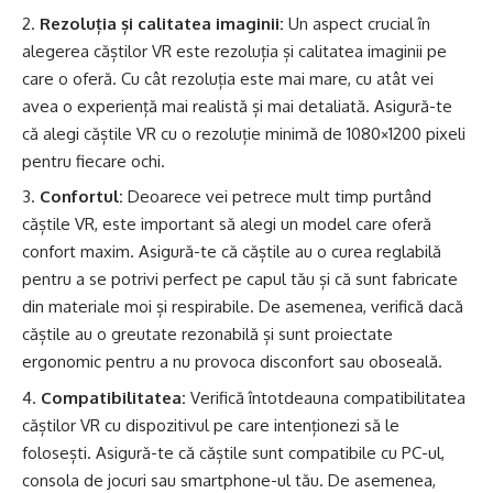
Rezoluția și calitatea imaginii:
Un aspect crucial în
alegerea căștilor VR este rezoluția și calitatea imaginii pe
care o oferă. Cu cât rezoluția este mai mare, cu atât vei
avea o experiență mai realistă și mai detaliată. Asigură-te
că alegi căștile VR cu o rezoluție minimă de 1080×1200 pixeli
pentru fiecare ochi.
Confortul:
Deoarece vei petrece mult timp purtând
căștile VR, este important să alegi un model care oferă
confort maxim. Asigură-te că căștile au o curea reglabilă
pentru a se potrivi perfect pe capul tău și că sunt fabricate
din materiale moi și respirabile. De asemenea, verifică dacă
căștile au o greutate rezonabilă și sunt proiectate
ergonomic pentru a nu provoca disconfort sau oboseală.
Compatibilitatea:
Verifică întotdeauna compatibilitatea
căștilor VR cu dispozitivul pe care intenționezi să le
folosești. Asigură-te că căștile sunt compatibile cu PC-ul,
consola de jocuri sau smartphone-ul tău. De asemenea,