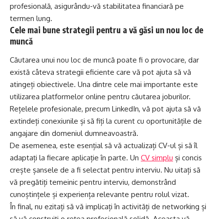
profesională, asigurându-vă stabilitatea financiară pe
termen lung.
Cele mai bune strategii pentru a vă găsi un nou loc de
muncă
Căutarea unui nou loc de muncă poate fi o provocare, dar
există câteva strategii eficiente care vă pot ajuta să vă
atingeți obiectivele. Una dintre cele mai importante este
utilizarea platformelor online pentru căutarea joburilor.
Rețelele profesionale, precum LinkedIn, vă pot ajuta să vă
extindeți conexiunile și să fiți la curent cu oportunitățile de
angajare din domeniul dumneavoastră.
De asemenea, este esențial să vă actualizați CV-ul și să îl
adaptați la fiecare aplicație în parte. Un
CV simplu
și concis
crește șansele de a fi selectat pentru interviu. Nu uitați să
vă pregătiți temeinic pentru interviu, demonstrând
cunoștințele și experiența relevante pentru rolul vizat.
În final, nu ezitați să vă implicați în activități de networking și
să vă construiți o rețea profesională solidă. Aceasta vă