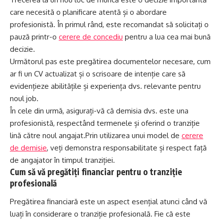
care necesită o planificare atentă și o abordare
profesionistă. În primul rând, este recomandat să solicitați o
pauză printr-o
cerere de concediu
pentru a lua cea mai bună
decizie.
Următorul pas este pregătirea documentelor necesare, cum
ar fi un CV actualizat și o scrisoare de intenție care să
evidențieze abilitățile și experiența dvs. relevante pentru
noul job.
În cele din urmă, asigurați-vă că demisia dvs. este una
profesionistă, respectând termenele și oferind o tranziție
lină către noul angajat.Prin utilizarea unui model de
cerere
de demisie
, veți demonstra responsabilitate și respect față
de angajator în timpul tranziției.
Cum să vă pregătiți financiar pentru o tranziție
profesională
Pregătirea financiară este un aspect esențial atunci când vă
luați în considerare o tranziție profesională. Fie că este