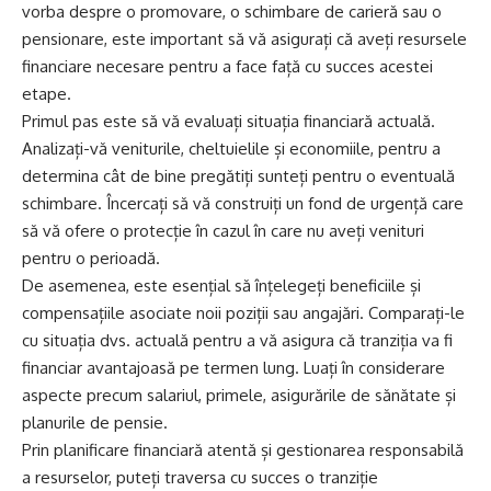
vorba despre o promovare, o schimbare de carieră sau o
pensionare, este important să vă asigurați că aveți resursele
financiare necesare pentru a face față cu succes acestei
etape.
Primul pas este să vă evaluați situația financiară actuală.
Analizați-vă veniturile, cheltuielile și economiile, pentru a
determina cât de bine pregătiți sunteți pentru o eventuală
schimbare. Încercați să vă construiți un fond de urgență care
să vă ofere o protecție în cazul în care nu aveți venituri
pentru o perioadă.
De asemenea, este esențial să înțelegeți beneficiile și
compensațiile asociate noii poziții sau angajări. Comparați-le
cu situația dvs. actuală pentru a vă asigura că tranziția va fi
financiar avantajoasă pe termen lung. Luați în considerare
aspecte precum salariul, primele, asigurările de sănătate și
planurile de pensie.
Prin planificare financiară atentă și gestionarea responsabilă
a resurselor, puteți traversa cu succes o tranziție