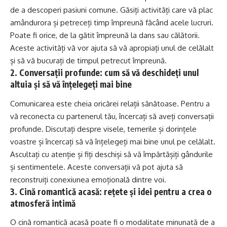
de a descoperi pasiuni comune. Găsiți activități care vă plac
amândurora și petreceți timp împreună făcând acele lucruri.
Poate fi orice, de la gătit împreună la dans sau călătorii.
Aceste activități vă vor ajuta să vă apropiați unul de celălalt
și să vă bucurați de timpul petrecut împreună.
2. Conversații profunde: cum să vă deschideți unul
altuia și să vă înțelegeți mai bine
Comunicarea este cheia oricărei relații sănătoase. Pentru a
vă reconecta cu partenerul tău, încercați să aveți conversații
profunde. Discutați despre visele, temerile și dorințele
voastre și încercați să vă înțelegeți mai bine unul pe celălalt.
Ascultați cu atenție și fiți deschiși să vă împărtășiți gândurile
și sentimentele. Aceste conversații vă pot ajuta să
reconstruiți conexiunea emoțională dintre voi.
3. Cină romantică acasă: rețete și idei pentru a crea o
atmosferă intimă
O cină romantică acasă poate fi o modalitate minunată de a