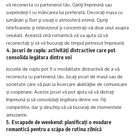
vă reconecta cu partenerul tău. Gătiți împreună sau
surprindeți-l cu mâncarea lui preferată. Decorați masa cu
lumânări și flori și creați o atmosferă intimă. Opriți
telefoanele și televizorul și concentrați-vă doar unul asupra
celuilalt. Această cină romantică vă va ajuta să vă
reconectați și să vă bucurați de timpul petrecut împreună.
4. Jocuri de cuplu: activități distractive care pot
consolida legătura dintre voi
Jocurile de cuplu pot fi o modalitate distractivă de a vă
reconecta cu partenerul tău. Jucați jocuri de masă sau de
societate care vă pun la încercare abilitățile de comunicare
și cooperare. Aceste jocuri vă pot ajuta să vă distrați
împreună și să consolidați legătura dintre voi. Fiți
competitivi, dar și deschiși să vă bucurați de momentele
amuzante.
5. Escapade de weekend: planificați o evadare
romantică pentru a scăpa de rutina zilnică