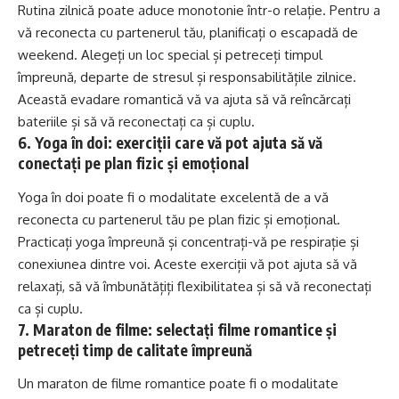
Rutina zilnică poate aduce monotonie într-o relație. Pentru a
vă reconecta cu partenerul tău, planificați o escapadă de
weekend. Alegeți un loc special și petreceți timpul
împreună, departe de stresul și responsabilitățile zilnice.
Această evadare romantică vă va ajuta să vă reîncărcați
bateriile și să vă reconectați ca și cuplu.
6. Yoga în doi: exerciții care vă pot ajuta să vă
conectați pe plan fizic și emoțional
Yoga în doi poate fi o modalitate excelentă de a vă
reconecta cu partenerul tău pe plan fizic și emoțional.
Practicați yoga împreună și concentrați-vă pe respirație și
conexiunea dintre voi. Aceste exerciții vă pot ajuta să vă
relaxați, să vă îmbunătățiți flexibilitatea și să vă reconectați
ca și cuplu.
7. Maraton de filme: selectați filme romantice și
petreceți timp de calitate împreună
Un maraton de filme romantice poate fi o modalitate