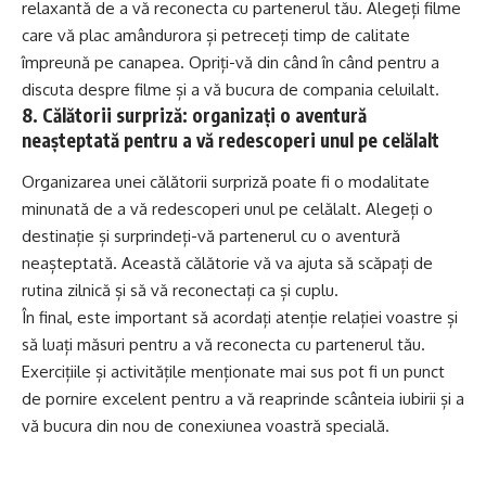
relaxantă de a vă reconecta cu partenerul tău. Alegeți filme
care vă plac amândurora și petreceți timp de calitate
împreună pe canapea. Opriți-vă din când în când pentru a
discuta despre filme și a vă bucura de compania celuilalt.
8. Călătorii surpriză: organizați o aventură
neașteptată pentru a vă redescoperi unul pe celălalt
Organizarea unei călătorii surpriză poate fi o modalitate
minunată de a vă redescoperi unul pe celălalt. Alegeți o
destinație și surprindeți-vă partenerul cu o aventură
neașteptată. Această călătorie vă va ajuta să scăpați de
rutina zilnică și să vă reconectați ca și cuplu.
În final, este important să acordați atenție relației voastre și
să luați măsuri pentru a vă reconecta cu partenerul tău.
Exercițiile și activitățile menționate mai sus pot fi un punct
de pornire excelent pentru a vă reaprinde scânteia iubirii și a
vă bucura din nou de conexiunea voastră specială.