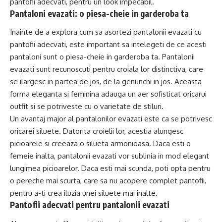
pantofii adecvati, pentru un look impecabil.
Pantaloni evazati: o piesa-cheie in garderoba ta
Inainte de a explora cum sa asortezi pantalonii evazati cu
pantofii adecvati, este important sa intelegeti de ce acesti
pantaloni sunt o piesa-cheie in garderoba ta. Pantalonii
evazati sunt recunoscuti pentru croiala lor distinctiva, care
se ilargesc in partea de jos, de la genunchi in jos. Aceasta
forma eleganta si feminina adauga un aer sofisticat oricarui
outfit si se potriveste cu o varietate de stiluri.
Un avantaj major al pantalonilor evazati este ca se potrivesc
oricarei siluete. Datorita croielii lor, acestia alungesc
picioarele si creeaza o silueta armonioasa. Daca esti o
femeie inalta, pantalonii evazati vor sublinia in mod elegant
lungimea picioarelor. Daca esti mai scunda, poti opta pentru
o pereche mai scurta, care sa nu acopere complet pantofii,
pentru a-ti crea iluzia unei siluete mai inalte.
Pantofii adecvati pentru pantalonii evazati