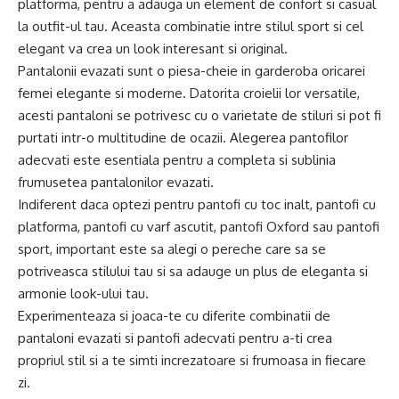
platforma, pentru a adauga un element de confort si casual
la outfit-ul tau. Aceasta combinatie intre stilul sport si cel
elegant va crea un look interesant si original.
Pantalonii evazati sunt o piesa-cheie in garderoba oricarei
femei elegante si moderne. Datorita croielii lor versatile,
acesti pantaloni se potrivesc cu o varietate de stiluri si pot fi
purtati intr-o multitudine de ocazii. Alegerea pantofilor
adecvati este esentiala pentru a completa si sublinia
frumusetea pantalonilor evazati.
Indiferent daca optezi pentru pantofi cu toc inalt, pantofi cu
platforma, pantofi cu varf ascutit, pantofi Oxford sau pantofi
sport, important este sa alegi o pereche care sa se
potriveasca stilului tau si sa adauge un plus de eleganta si
armonie look-ului tau.
Experimenteaza si joaca-te cu diferite combinatii de
pantaloni evazati si pantofi adecvati pentru a-ti crea
propriul stil si a te simti increzatoare si frumoasa in fiecare
zi.