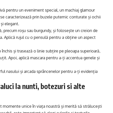
 divă pentru un eveniment special, un machiaj glamour
se caracterizează prin buzele puternic conturate și ochii
 și elegant.
ă, precum roșu sau burgundy, și folosește un creion de
. Aplică rujul cu o pensulă pentru a obține un aspect
închis și trasează o linie subțire pe pleoapa superioară,
uțit. Apoi, aplică mascara pentru a-ți accentua genele și
ful nasului și arcada sprâncenelor pentru a-ți evidenția
luci la nunti, botezuri si alte
unt momente unice în viața noastră și merită să strălucești