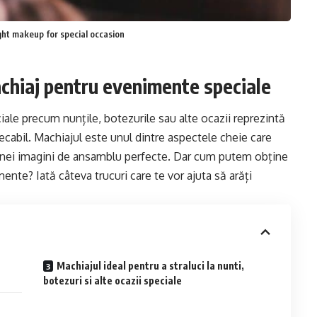
ight makeup for special occasion
achiaj pentru evenimente speciale
le precum nunțile, botezurile sau alte ocazii reprezintă
pecabil. Machiajul este unul dintre aspectele cheie care
 unei imagini de ansamblu perfecte. Dar cum putem obține
nte? Iată câteva trucuri care te vor ajuta să arăți
Machiajul ideal pentru a straluci la nunti,
botezuri si alte ocazii speciale