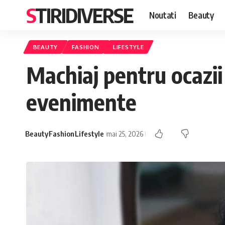
STIRIDIVERSE
Noutati
Beauty
BEAUTY
FASHION
LIFESTYLE
Machiaj pentru ocazii 
evenimente
Beauty
Fashion
Lifestyle
mai 25, 2026