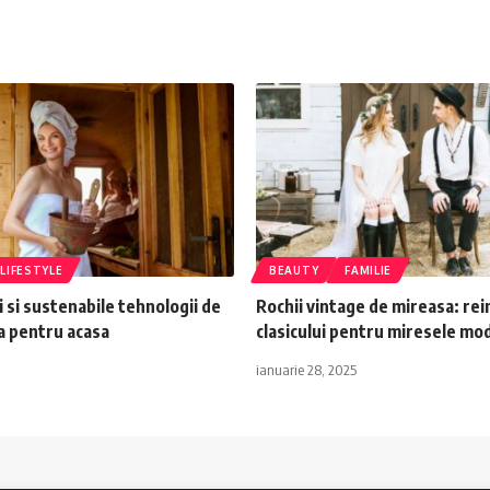
LIFESTYLE
BEAUTY
FAMILIE
i si sustenabile tehnologii de
Rochii vintage de mireasa: re
a pentru acasa
clasicului pentru miresele m
ianuarie 28, 2025