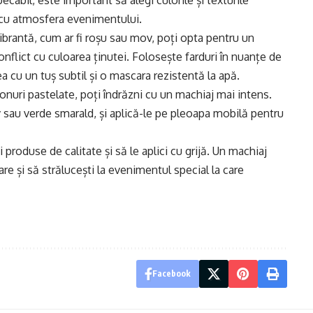
ecabil, este important să alegi culorile și texturile
i cu atmosfera evenimentului.
vibrantă, cum ar fi roșu sau mov, poți opta pentru un
conflict cu culoarea ținutei. Folosește farduri în nuanțe de
ea cu un tuș subtil și o mascara rezistentă la apă.
tonuri pastelate, poți îndrăzni cu un machiaj mai intens.
 sau verde smarald, și aplică-le pe pleoapa mobilă pentru
 produse de calitate și să le aplici cu grijă. Un machiaj
are și să strălucești la evenimentul special la care
Facebook