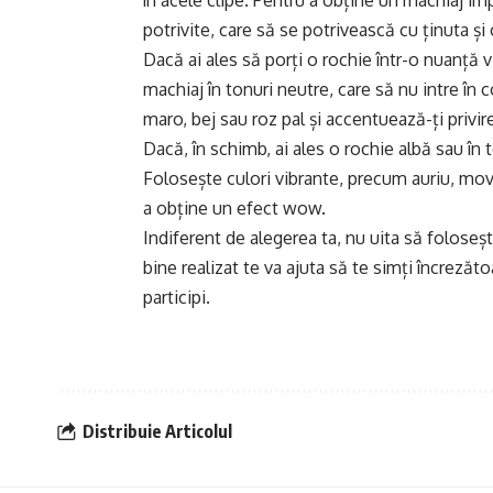
în acele clipe. Pentru a obține un machiaj imp
potrivite, care să se potrivească cu ținuta ș
Dacă ai ales să porți o rochie într-o nuanță 
machiaj în tonuri neutre, care să nu intre în 
maro, bej sau roz pal și accentuează-ți privir
Dacă, în schimb, ai ales o rochie albă sau în 
Folosește culori vibrante, precum auriu, mov
a obține un efect wow.
Indiferent de alegerea ta, nu uita să folosești
bine realizat te va ajuta să te simți încrezăto
participi.
Distribuie Articolul