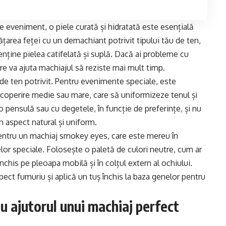
de eveniment, o piele curată și hidratată este esențială
țarea feței cu un demachiant potrivit tipului tău de ten,
nține pielea catifelată și suplă. Dacă ai probleme cu
are va ajuta machiajul să reziste mai mult timp.
 de ten potrivit. Pentru evenimente speciale, este
coperire medie sau mare, care să uniformizeze tenul și
o pensulă sau cu degetele, în funcție de preferințe, și nu
un aspect natural și uniform.
 pentru un machiaj smokey eyes, care este mereu în
lor speciale. Folosește o paletă de culori neutre, cum ar
 închis pe pleoapa mobilă și în colțul extern al ochiului.
ect fumuriu și aplică un tuș închis la baza genelor pentru
u ajutorul unui machiaj perfect