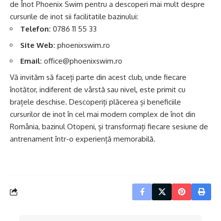
de Înot Phoenix Swim pentru a descoperi mai mult despre
cursurile de inot sii facilitatile bazinului:
Telefon:
0786 11 55 33
Site Web:
phoenixswim.ro
Email:
office@phoenixswim.ro
Vă invităm să faceți parte din acest club, unde fiecare
înotător, indiferent de vârstă sau nivel, este primit cu
brațele deschise. Descoperiți plăcerea și beneficiile
cursurilor de inot în cel mai modern complex de înot din
România, bazinul Otopeni, și transformați fiecare sesiune de
antrenament într-o experiență memorabilă.