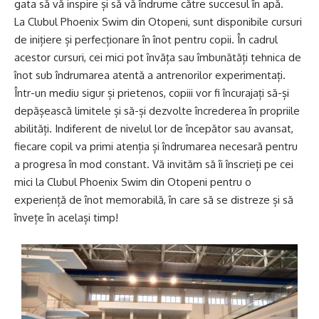
gata să vă inspire și să vă îndrume către succesul în apă.
La Clubul Phoenix Swim din Otopeni, sunt disponibile cursuri
de inițiere și perfecționare în înot pentru copii. În cadrul
acestor cursuri, cei mici pot învăța sau îmbunătăți tehnica de
înot sub îndrumarea atentă a antrenorilor experimentați.
Într-un mediu sigur și prietenos, copiii vor fi încurajați să-și
depășească limitele și să-și dezvolte încrederea în propriile
abilități. Indiferent de nivelul lor de începător sau avansat,
fiecare copil va primi atenția și îndrumarea necesară pentru
a progresa în mod constant. Vă invităm să îi înscrieți pe cei
mici la Clubul Phoenix Swim din Otopeni pentru o
experiență de înot memorabilă, în care să se distreze și să
învețe în același timp!