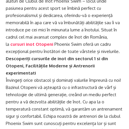
alături de Clubul de Înot Phoenix Swim – locul unde
pasiunea pentru acest sport se îmbină perfect cu
profesionalismul și dedicarea, oferindu-vă o experiență
memorabilă în apa care vă va îmbunătăți abilitățile sau îi va
introduce pe cei mici în minunata lume a înotului.
Situat în
cadrul cel mai avansat complex de înot din România,
la
cursuri inot Otopeni
Phoenix Swim oferă un cadru
excepțional pentru înotători de toate vârstele și nivelurile.
Descoperiți cursurile de inot din sectorul 1 si din
Otopeni, Facilitățile Moderne și Antrenorii
experimentati
Învingeți orice obstacol și dominați valurile împreună cu noi!
Bazinul Otopeni vă așteaptă cu o infrastructură de vârf și
tehnologie de ultimă generație, creând un mediu perfect
pentru a vă dezvolta abilitățile de înot. Cu apa la o
temperatură constant optimă, vă garantăm un antrenament
sigur și confortabil. Echipa noastră de antrenori de la clubul
Phoenix Swim sunt cunoscuți pentru excelența lor și sunt